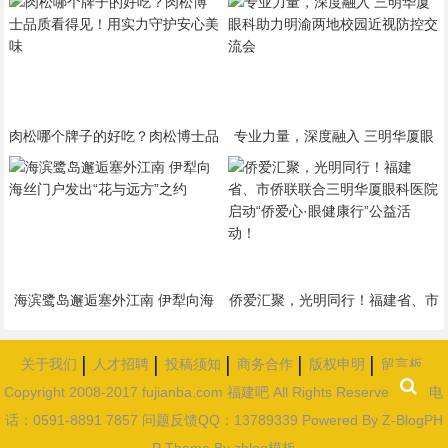
肉松哪个牌子的好吃？肉松博士品
专业力量，深度融入 三明华厦眼
质看得见！用实力守护安心美味
科助力明渝两地校园近视防控交流
会
海滨鹭岛邂逅塞外江南 伊犁向海
侨爱汇聚，光明同行！福建省、市
丝门户发出“花与远方”之约
侨联联合三明华厦眼科医院启
动“侨爱心·眼健康行”公益活动！
关于我们
人才招聘
投稿须知
商务合作
版权申明
留言板
Copyright 2008-2017 fujianba.com 福建吧 All Rights Reserved 联系电
话：0591-8891 7857 问题反馈QQ：13789339
Powered By
Z-BlogPH