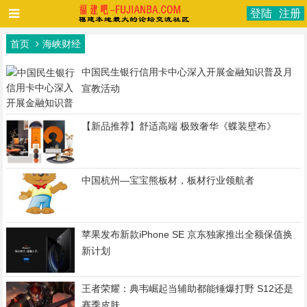
登陆
注册
首页
海峡财经
中国民生银行信用卡中心深入开展金融知识普及月
宣教活动
【新品推荐】舒适高端 极致奢华《蝶装壁布》
中国杭州—宝宝熊板材，板材行业领航者
苹果发布新款iPhone SE 京东独家推出全额保值换
新计划
王者荣耀：典韦崛起当辅助都能锤爆打野 S12还是
赛季皮肤