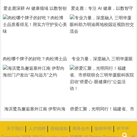
爱走鹿深耕 AI 健康领域 以数智创
爱走鹿：专注 AI 健康，以数智守
新，赋能全民健康
护全民日常健康生活
肉松哪个牌子的好吃？肉松博士品
专业力量，深度融入 三明华厦眼
质看得见！用实力守护安心美味
科助力明渝两地校园近视防控交流
会
海滨鹭岛邂逅塞外江南 伊犁向海
侨爱汇聚，光明同行！福建省、市
丝门户发出“花与远方”之约
侨联联合三明华厦眼科医院启
动“侨爱心·眼健康行”公益活动！
关于我们
人才招聘
投稿须知
商务合作
版权申明
留言板